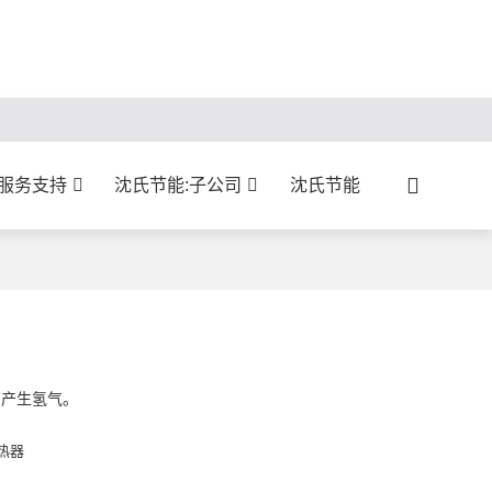
:服务支持
沈氏节能:子公司
沈氏节能
，产生氢气。
热器