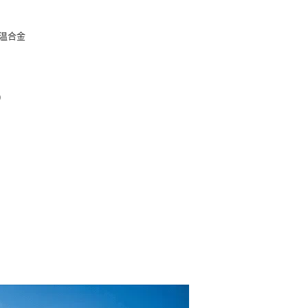
高温合金
波
9