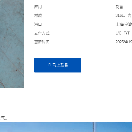
应用
制氢
材质
316L、
港口
上海/宁
支付方式
L/C, T/T
更新时间
2025/4/1
马上联系
氢气。