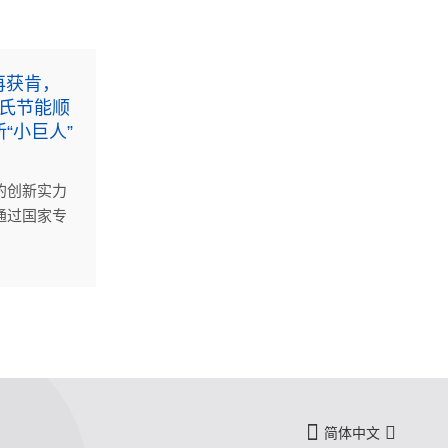
再获肯，
沈氏节能顺
“小巨人”
的创新实力
通过国家专
。
简体中文