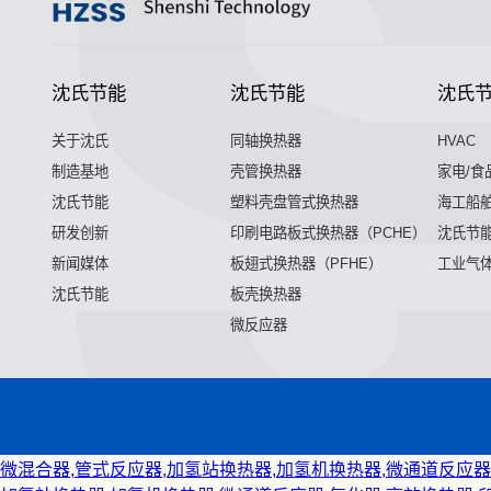
沈氏节能
沈氏节能
沈氏
关于沈氏
同轴换热器
HVAC
制造基地
壳管换热器
家电/食
沈氏节能
塑料壳盘管式换热器
海工船
研发创新
印刷电路板式换热器（PCHE）
沈氏节能
新闻媒体
板翅式换热器（PFHE）
工业气
沈氏节能
板壳换热器
微反应器
微混合器,管式反应器,加氢站换热器,加氢机换热器,微通道反应器