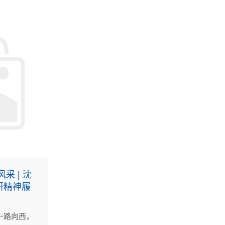
采 | 沈
研精神履
一路向西，