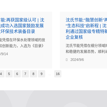
能:再获国家级认可 | 沈
沈氏节能:“融慧创新”
能成功入选国家鼓励发展
“生态科技”启新程 | 
大环保技术装备目录
利通过国家级专精特新
企业复核
能凭借在环保水处理领域的技
沈氏节能凭借在细分领域
和创新能力，入选为《目录》
和稳健的发展态势，顺利
染防治版块“超临界水氧化成套
/9/14
精特新“小巨人”企业复核
的主要支撑单位，再次获得国家
2024/9/6
。
4
5
6
7
8
9
...
16