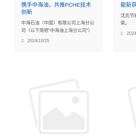
携手中海油，共推PCHE技术
能斩
创新
沈氏节
中海石油（中国）有限公司上海分公
荣。
司（以下简称“中海油上海分公司”）
2024
的沈氏节能到访沈氏节能。双方围绕
2024/10/25
印刷电路板式换热器（PCHE）的技
术创新与应用进行了为期两天的深入
交流与探讨。