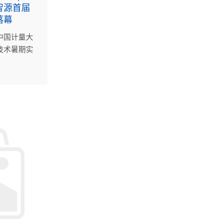
智源首届
落幕
中国计量大
技术暑期实