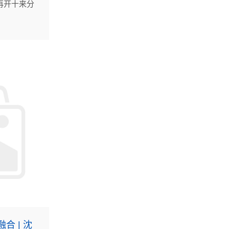
再开十来分
表石景祯工
限公司，藏
山村里。
合 | 沈