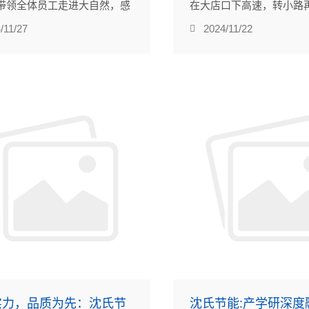
带领全体员工走进大自然，感
在大店口下高速，转小路
大好河山，放松身心，增进交
钟，就到了杭州市人大代
/11/27
2024/11/22
未来发展积蓄力量。
作的地方沈氏节能股份有
在建德市航头镇的一个小
实力，品质为先：沈氏节
沈氏节能:产学研深度融