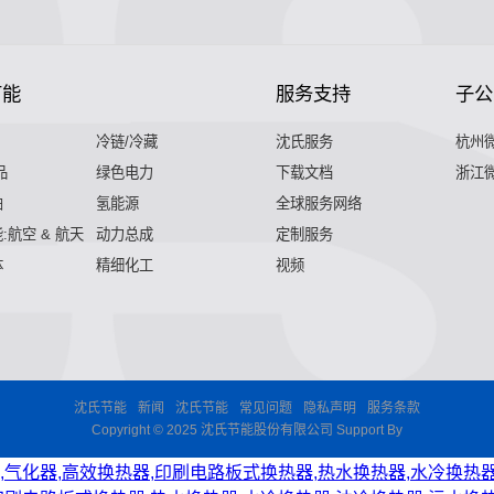
节能
服务支持
子公
冷链/冷藏
沈氏服务
杭州
品
绿色电力
下载文档
浙江
舶
氢能源
全球服务网络
:航空 & 航天
动力总成
定制服务
体
精细化工
视频
沈氏节能
新闻
沈氏节能
常见问题
隐私声明
服务条款
Copyright © 2025
沈氏节能股份有限公司
Support By
,气化器,高效换热器,印刷电路板式换热器,热水换热器,水冷换热器