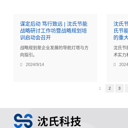
谋定后动 笃行致远 | 沈氏节能
沈氏节
战略研讨工作坊暨战略规划培
氏节
训启动会召开
的重
战略规划是企业发展的导航灯塔与方
沈氏节
向指引。
术实力
中水污
2024/9/14
2024
装备”
级认可
1
2
3