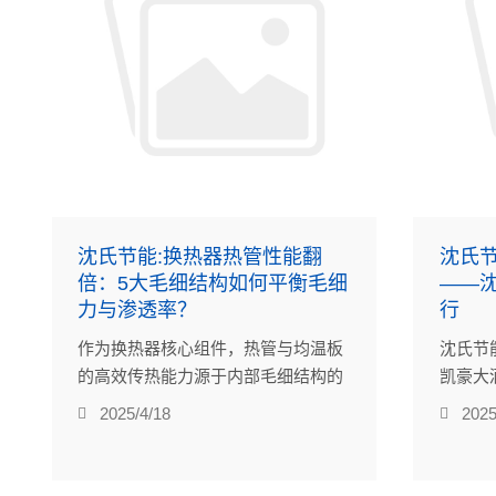
沈氏节能:换热器热管性能翻
沈氏节
倍：5大毛细结构如何平衡毛细
——
力与渗透率？
行
作为换热器核心组件，热管与均温板
沈氏节
的高效传热能力源于内部毛细结构的
凯豪大
精密设计。
2025/4/18
2025